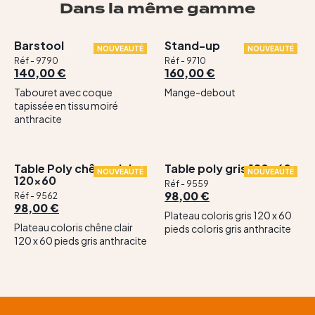
Dans la même gamme
Barstool
Stand-up
NOUVEAUTÉ
NOUVEAUTÉ
Réf - 9790
Réf - 9710
140,00 €
160,00 €
Tabouret avec coque
Mange-debout
tapissée en tissu moiré
anthracite
Table Poly chêne clair
Table poly gris 120×60
NOUVEAUTÉ
NOUVEAUTÉ
120×60
Réf - 9559
98,00 €
Réf - 9562
98,00 €
Plateau coloris gris 120 x 60
Plateau coloris chêne clair
pieds coloris gris anthracite
120 x 60 pieds gris anthracite