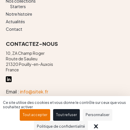
Nos collections
Starters
Notre histoire
Actualités
Contact
CONTACTEZ-NOUS
10, ZA Champ Roger
Route de Saulieu
21320 Pouilly-en-Auxois
France
Email :
info@sitek.fr
Téléphone :
+ 33 (0)3 80 90 71 00
Ce site utilise des cookies et vous donne le contrôle sur ceux que vous
souhaitez activer
Tout accepter
Tout refuser
Personnaliser
Mentions légales
X
MASQUER L
Conception & réalisation : Propulse
Politique de confidentialité