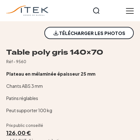
Panneau de gestion des cookies
FR
NOUVEAUTÉ
TÉLÉCHARGER LES PHOTOS
Accueil
Nos gammes
Table poly gris 140×70
Opérateurs
Réf - 9560
Cuir et Imitation Cuir
Plateau en mélaminée épaisseur 25 mm
Meeting et formation
Technique
Chants ABS 3 mm
Tables et accessoires
Patins réglables
Nos collections
Peut supporter 100 kg
Starters
Notre histoire
Prix public conseillé
Actualités
126,00 €