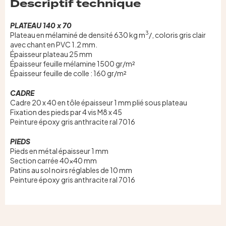
Descriptif technique
PLATEAU 140 x 70
3
Plateau en mélaminé de densité 630 kg m
/, coloris gris clair
avec chant en PVC 1.2 mm.
Épaisseur plateau 25 mm
Épaisseur feuille mélamine 1500 gr/m²
Épaisseur feuille de colle : 160 gr/m²
CADRE
Cadre 20 x 40 en tôle épaisseur 1 mm plié sous plateau
Fixation des pieds par 4 vis M8 x 45
Peinture époxy gris anthracite ral 7016
PIEDS
Pieds en métal épaisseur 1 mm
Section carrée 40×40 mm
Patins au sol noirs réglables de 10 mm
Peinture époxy gris anthracite ral 7016