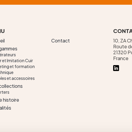
NU
CONT
eil
Contact
10, ZA 
Route de
 gammes
21320 Po
érateurs
France
r et Imitation Cuir
ting et formation
chnique
les et accessoires
collections
rters
 histoire
alités