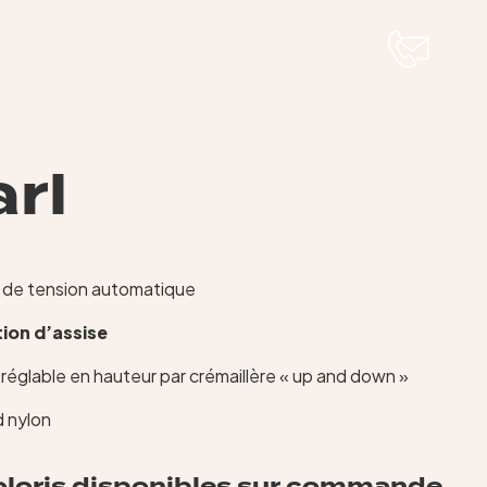
rl
 de tension automatique
tion d’assise
réglable en hauteur par crémaillère « up and down »
d nylon
oloris disponibles sur commande