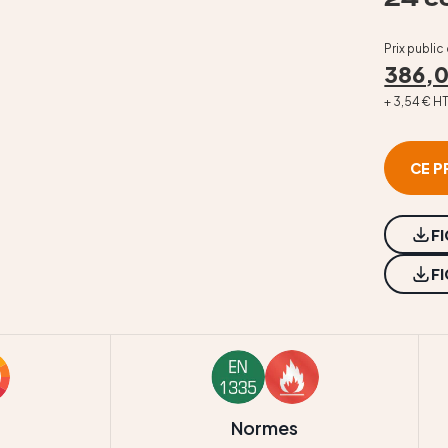
Prix public
386,
+ 3,54 € H
CE P
F
F
Normes