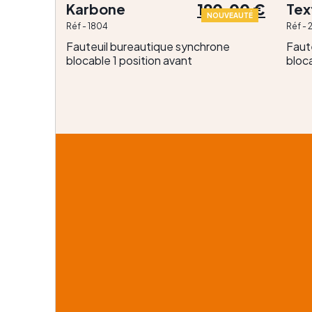
190,00 €
Karbone
Tex
NOUVEAUTÉ
Réf - 1804
Réf -
Fauteuil bureautique synchrone
Faut
blocable 1 position avant
bloc
lection
emiers
x
ez