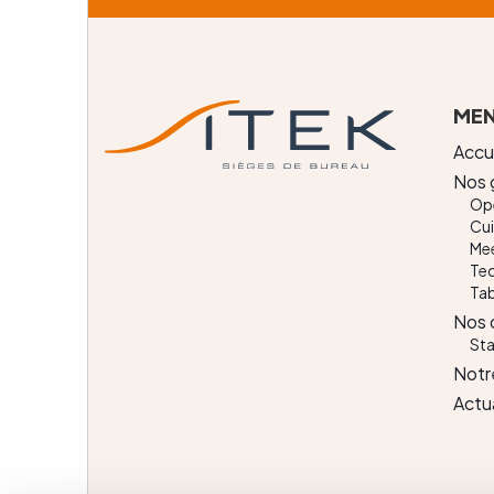
ts
ME
Accu
Nos
Op
Cui
Mee
Te
Tab
Nos 
Sta
ls
Notre
Actu
CATALOGUE
CATALOGUE
PRODUITS
COLLECTION
PREMIER PRIX
CONSULTER