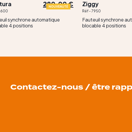
280,00 €
tura
Ziggy
NOUVEAUTÉ
 2600
Réf - 7950
euil synchrone automatique
Fauteuil synchrone au
able 4 positions
blocable 4 positions
Contactez-nous / être rapp