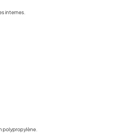
es internes.
en polypropylène.