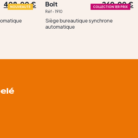
408,00 €
260,00 €
Bolt
NOUVEAUTÉ
COLLECTION 1ER PRIX
Réf - 1910
tomatique
Siège bureautique synchrone
automatique
elé