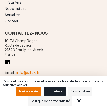
Starters
Notre histoire
Actualités
Contact
CONTACTEZ-NOUS
10, ZA Champ Roger
Route de Saulieu
21320 Pouilly-en-Auxois
France
Email :
info@sitek.fr
Téléphone :
+ 33 (0)3 80 90 71 00
Ce site utilise des cookies et vous donne le contrôle sur ceux que vous
souhaitez activer
Tout accepter
Tout refuser
Personnaliser
Mentions légales
X
MASQUER L
Conception & réalisation : Propulse
Politique de confidentialité