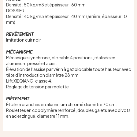
Densité : 50 kg/m3 et épaisseur : 60 mm
DOSSIER
Densité : 40 kg/m3 et épaisseur : 40 mm (arrière, épaisseur 10
mm)
REVÊTEMENT
Imitation cuir noir
MÉCANISME
Mécanique synchrone, blocable 4 positions, réalisée en
aluminium pressé et acier.
Élévation de l’assise par vérin à gaz blocable toute hauteur avec
tête d’introduction diamètre 28 mm
Lift XIEQIANG, classe 4.
Réglage de tension par molette
PIÈTEMENT
Étoile 5 branches en aluminium chromé diamètre 70 cm.
Roulettes en copolymère renforcé, doubles galets avec pivots
en acier zingué, diamètre 11 mm.