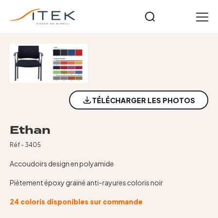
Panneau de gestion des cookies
FR
Accueil
Nos gammes
Opérateurs
TÉLÉCHARGER LES PHOTOS
Cuir et Imitation Cuir
Meeting et formation
Ethan
Technique
Tables et accessoires
Réf - 3405
Nos collections
Accoudoirs design en polyamide
Starters
Piétement époxy grainé anti-rayures coloris noir
Notre histoire
24 coloris disponibles sur commande
Actualités