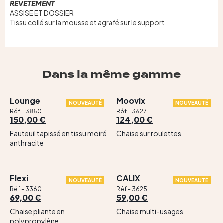
REVETEMENT
ASSISE ET DOSSIER
Tissu collé sur la mousse et agrafé sur le support
Dans la même gamme
Lounge
Moovix
NOUVEAUTÉ
NOUVEAUTÉ
Réf - 3850
Réf - 3627
150,00 €
124,00 €
Fauteuil tapissé en tissu moiré
Chaise sur roulettes
anthracite
Flexi
CALIX
NOUVEAUTÉ
NOUVEAUTÉ
Réf - 3360
Réf - 3625
69,00 €
59,00 €
Chaise pliante en
Chaise multi-usages
polypropylène