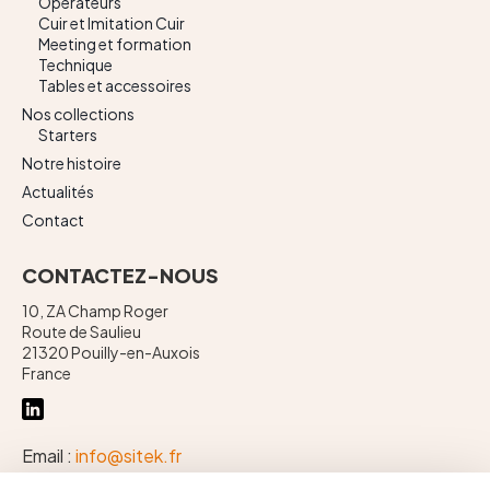
Opérateurs
Cuir et Imitation Cuir
Meeting et formation
Technique
Tables et accessoires
Nos collections
Starters
Notre histoire
Actualités
Contact
CONTACTEZ-NOUS
10, ZA Champ Roger
Route de Saulieu
21320 Pouilly-en-Auxois
France
Email :
info@sitek.fr
Téléphone :
+ 33 (0)3 80 90 71 00