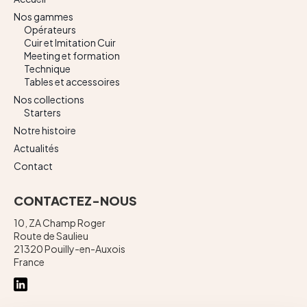
Nos gammes
Opérateurs
Cuir et Imitation Cuir
Meeting et formation
Technique
Tables et accessoires
Nos collections
Starters
Notre histoire
Actualités
Contact
CONTACTEZ-NOUS
10, ZA Champ Roger
Route de Saulieu
21320 Pouilly-en-Auxois
France