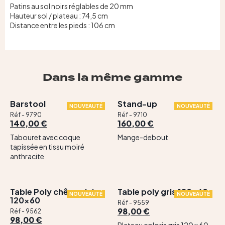
Patins au sol noirs réglables de 20 mm
Hauteur sol / plateau : 74,5 cm
Distance entre les pieds : 106 cm
Dans la même gamme
Barstool
Stand-up
NOUVEAUTÉ
NOUVEAUTÉ
Réf - 9790
Réf - 9710
140,00 €
160,00 €
Tabouret avec coque
Mange-debout
tapissée en tissu moiré
anthracite
Table Poly chêne clair
Table poly gris 120×60
NOUVEAUTÉ
NOUVEAUTÉ
120×60
Réf - 9559
98,00 €
Réf - 9562
98,00 €
Plateau coloris gris 120 x 60