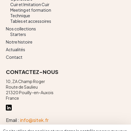
Contact
Cuir et Imitation Cuir
Meeting et formation
Technique
Tables et accessoires
Nos collections
Starters
Notre histoire
Actualités
Contact
CONTACTEZ-NOUS
10, ZA Champ Roger
Route de Saulieu
21320 Pouilly-en-Auxois
France
Email :
info@sitek.fr
Téléphone :
+ 33 (0)3 80 90 71 00