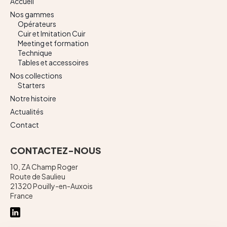
Accueil
Nos gammes
Opérateurs
Cuir et Imitation Cuir
Meeting et formation
Technique
Tables et accessoires
Nos collections
Starters
Notre histoire
Actualités
Contact
CONTACTEZ-NOUS
10, ZA Champ Roger
Route de Saulieu
21320 Pouilly-en-Auxois
France