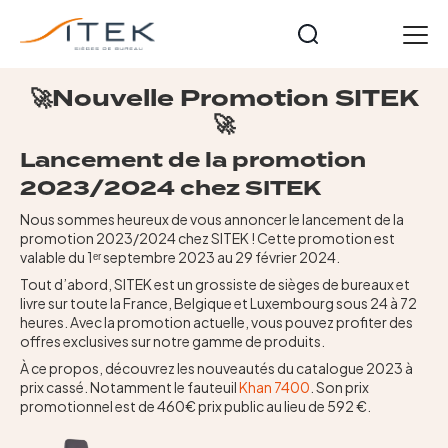
Panneau de gestion des cookies
FR
🚀Nouvelle Promotion SITEK
🚀
Accueil
Nos gammes
Lancement de la promotion
Opérateurs
2023/2024 chez SITEK
Cuir et Imitation Cuir
Nous sommes heureux de vous annoncer le lancement de la
promotion 2023/2024 chez SITEK ! Cette promotion est
Meeting et formation
valable du 1ᵉʳ septembre 2023 au 29 février 2024.
Technique
Tout d’abord, SITEK est un grossiste de sièges de bureaux et
Tables et accessoires
livre sur toute la France, Belgique et Luxembourg sous 24 à 72
heures. Avec la promotion actuelle, vous pouvez profiter des
Nos collections
offres exclusives sur notre gamme de produits.
Starters
À ce propos, découvrez les nouveautés du catalogue 2023 à
Notre histoire
prix cassé. Notamment le fauteuil
Khan 7400
. Son prix
promotionnel est de 460€ prix public au lieu de 592 €.
Actualités