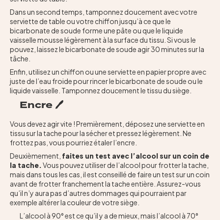
Dans un second temps, tamponnez doucement avec votre
serviette de table ou votre chiffon jusqu’à ce que le
bicarbonate de soude forme une pâte ou que le liquide
vaisselle mousse légèrement à la surface du tissu. Si vous le
pouvez, laissez le bicarbonate de soude agir 30 minutes sur la
tâche.
Enfin, utilisez un chiffon ou une serviette en papier propre avec
juste de l’eau froide pour rincer le bicarbonate de soude ou le
liquide vaisselle. Tamponnez doucement le tissu du siège.
Encre 🖊️
Vous devez agir vite ! Premièrement, déposez une serviette en
tissu sur la tache pour la sécher et pressez légèrement. Ne
frottez pas, vous pourriez étaler l’encre.
Deuxièmement,
faites un test avec l’alcool sur un coin de
la tache.
Vous pouvez utiliser de l’alcool pour frotter la tache,
mais dans tous les cas, il est conseillé de faire un test sur un coin
avant de frotter franchement la tache entière. Assurez-vous
qu’il n’y aura pas d’autres dommages qui pourraient par
exemple altérer la couleur de votre siège.
L’alcool à 90° est ce qu’il y a de mieux, mais l’alcool à 70°