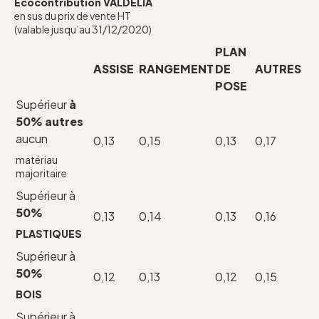
Ecocontribution VALDELIA
en sus du prix de vente HT
(valable jusqu’au 31/12/2020)
PLAN
ASSISE
RANGEMENT
DE
AUTRES
POSE
Supérieur
à
50% autres
aucun
0,13
0,15
0,13
0,17
matériau
majoritaire
Supérieur à
50%
0,13
0,14
0,13
0,16
PLASTIQUES
Supérieur à
50%
0,12
0,13
0,12
0,15
BOIS
Supérieur à