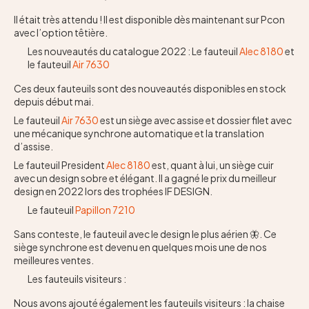
Il était très attendu ! Il est disponible dès maintenant sur Pcon
avec l’option têtière.
Les nouveautés du catalogue 2022 : Le fauteuil
Alec 8180
et
le fauteuil
Air 7630
Ces deux fauteuils sont des nouveautés disponibles en stock
depuis début mai.
Le fauteuil
Air 7630
est un siège avec assise et dossier filet avec
une mécanique synchrone automatique et la translation
d’assise.
Le fauteuil President
Alec 8180
est, quant à lui, un siège cuir
avec un design sobre et élégant. Il a gagné le prix du meilleur
design en 2022 lors des trophées IF DESIGN.
Le fauteuil
Papillon 7210
Sans conteste, le fauteuil avec le design le plus aérien 🦋. Ce
siège synchrone est devenu en quelques mois une de nos
meilleures ventes.
Les fauteuils visiteurs :
Nous avons ajouté également les fauteuils visiteurs : la chaise