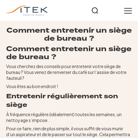
Panneau de gestion des cookies
FR
Comment entretenir un siège
de bureau ?
Accueil
Nos gammes
Comment entretenir un siège
de bureau ?
Opérateurs
Cuir et Imitation Cuir
Vous cherchez des conseils pour entretenir votre siège de
bureau ? Vous venez de renverser du café sur l’assise de votre
Meeting et formation
fauteuil ?
Technique
Vous êtes au bon endroit !
Tables et accessoires
Entretenir régulièrement son
Nos collections
siège
Starters
À fréquence régulière (idéalement) toutes les semaines, un
Notre histoire
nettoyage s’impose.
Pour ce faire, rien de plus simple, il vous suffit de vous munir
Actualités
d’un aspirateur et de le passer sur tout le siège. Cela permettra