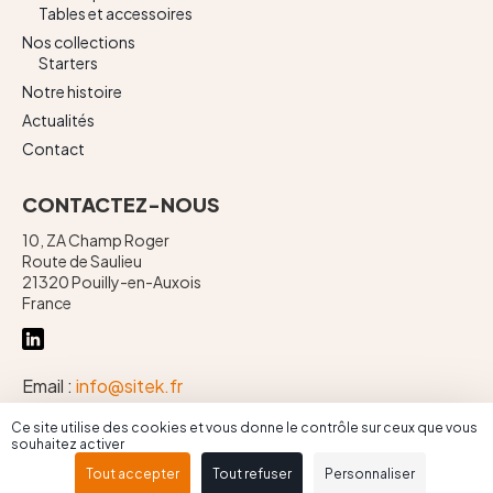
Tables et accessoires
Nos collections
Starters
Notre histoire
Actualités
Contact
CONTACTEZ-NOUS
10, ZA Champ Roger
Route de Saulieu
21320 Pouilly-en-Auxois
France
Email :
info@sitek.fr
Téléphone :
+ 33 (0)3 80 90 71 00
Ce site utilise des cookies et vous donne le contrôle sur ceux que vous
souhaitez activer
Tout accepter
Tout refuser
Personnaliser
Mentions légales