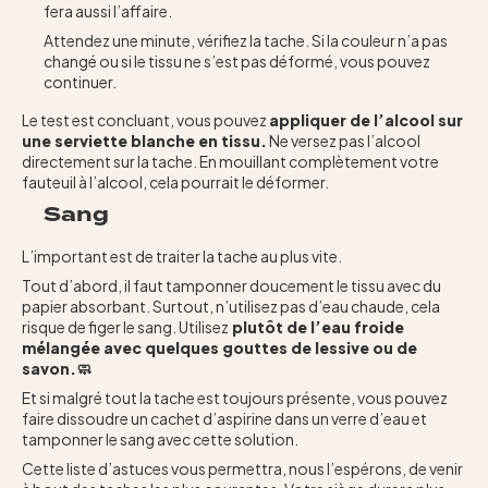
fera aussi l’affaire.
Attendez une minute, vérifiez la tache. Si la couleur n’a pas
changé ou si le tissu ne s’est pas déformé, vous pouvez
continuer.
Le test est concluant, vous pouvez
appliquer de l’alcool sur
une serviette blanche en tissu.
Ne versez pas l’alcool
directement sur la tache. En mouillant complètement votre
fauteuil à l’alcool, cela pourrait le déformer.
Sang
L’important est de traiter la tache au plus vite.
Tout d’abord, il faut tamponner doucement le tissu avec du
papier absorbant. Surtout, n’utilisez pas d’eau chaude, cela
risque de figer le sang. Utilisez
plutôt de l’eau froide
mélangée avec quelques gouttes de lessive ou de
savon.🧼
Et si malgré tout la tache est toujours présente, vous pouvez
faire dissoudre un cachet d’aspirine dans un verre d’eau et
tamponner le sang avec cette solution.
Cette liste d’astuces vous permettra, nous l’espérons, de venir