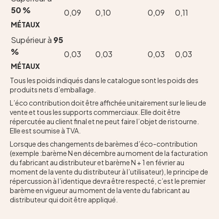
50 %
0,09
0,10
0,09
0,11
MÉTAUX
Supérieur à
95
%
0,03
0,03
0,03
0,03
MÉTAUX
Tous les poids indiqués dans le catalogue sont les poids des
produits nets d’emballage.
L’éco contribution doit être affichée unitairement sur le lieu de
vente et tous les supports commerciaux. Elle doit être
répercutée au client final et ne peut faire l’objet de ristourne.
Elle est soumise à TVA.
Lorsque des changements de barèmes d’éco-contribution
(exemple :barème N en décembre au moment de la facturation
du fabricant au distributeur et barème N + 1 en février au
moment de la vente du distributeur à l’utilisateur), le principe de
répercussion à l’identique devra être respecté, c’est le premier
barème en vigueur au moment de la vente du fabricant au
distributeur qui doit être appliqué.