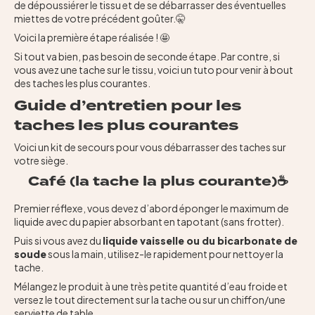
Contact
de dépoussiérer le tissu et de se débarrasser des éventuelles
miettes de votre précédent goûter.🤫
Voici la première étape réalisée ! 🤩
Si tout va bien, pas besoin de seconde étape. Par contre, si
vous avez une tache sur le tissu, voici un tuto pour venir à bout
des taches les plus courantes.
Guide d’entretien pour les
taches les plus courantes
Voici un kit de secours pour vous débarrasser des taches sur
votre siège.
Café (la tache la plus courante)☕
Premier réflexe, vous devez d’abord éponger le maximum de
liquide avec du papier absorbant en tapotant (sans frotter).
Puis si vous avez du
liquide vaisselle ou du bicarbonate de
soude
sous la main, utilisez-le rapidement pour nettoyer la
tache.
Mélangez le produit à une très petite quantité d’eau froide et
versez le tout directement sur la tache ou sur un chiffon/une
serviette de table.