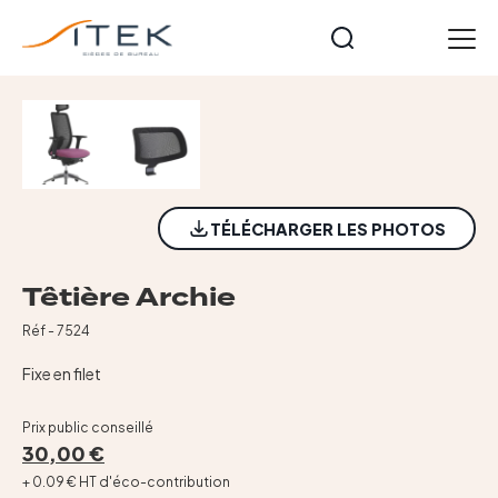
Panneau de gestion des cookies
FR
Accueil
Nos gammes
Opérateurs
TÉLÉCHARGER LES PHOTOS
Cuir et Imitation Cuir
Meeting et formation
Têtière Archie
Technique
Tables et accessoires
Réf - 7524
Nos collections
Fixe en filet
Starters
Prix public conseillé
Notre histoire
30,00 €
Actualités
+ 0.09 € HT d'éco-contribution