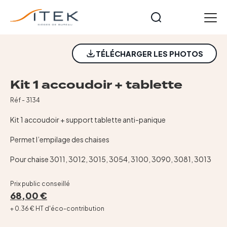
Panneau de gestion des cookies
FR
TÉLÉCHARGER LES PHOTOS
Accueil
Nos gammes
Kit 1 accoudoir + tablette
Opérateurs
Réf - 3134
Cuir et Imitation Cuir
Kit 1 accoudoir + support tablette anti-panique
Meeting et formation
Technique
Permet l’empilage des chaises
Tables et accessoires
Pour chaise 3011, 3012, 3015, 3054, 3100, 3090, 3081, 3013
Nos collections
Starters
Prix public conseillé
68,00 €
Notre histoire
+ 0.36 € HT d'éco-contribution
Actualités