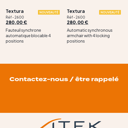
Textura
Textura
NOUVEAUTÉ
NOUVEAUTÉ
Réf - 2600
Réf - 2600
280,00 €
280,00 €
Fauteuil synchrone
Automatic synchronous
automatique blocable 4
armchair with 4 locking
positions
positions
Contactez-nous / être rappelé