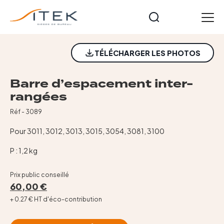
Panneau de gestion des cookies
FR
TÉLÉCHARGER LES PHOTOS
Accueil
Nos gammes
Barre d’espacement inter-
Opérateurs
rangées
Cuir et Imitation Cuir
Réf - 3089
Meeting et formation
Pour 3011, 3012, 3013, 3015, 3054, 3081, 3100
Technique
Tables et accessoires
P : 1,2 kg
Nos collections
Prix public conseillé
Starters
60,00 €
Notre histoire
+ 0.27 € HT d'éco-contribution
Actualités